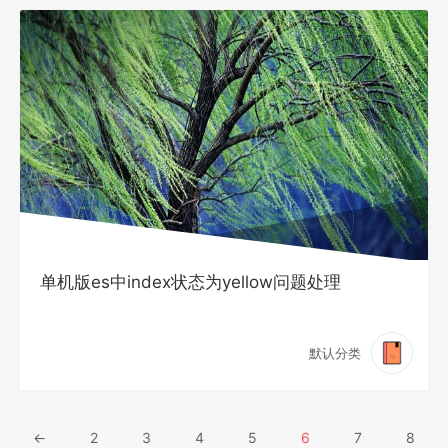
单机版es中index状态为yellow问题处理
默认分类
←
2
3
4
5
6
7
8