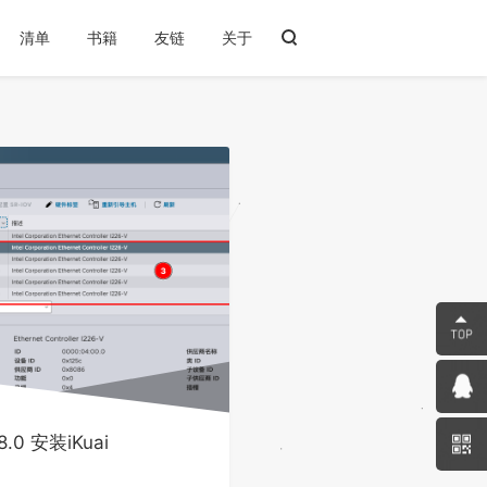
清单
书籍
友链
关于
8.0 安装iKuai