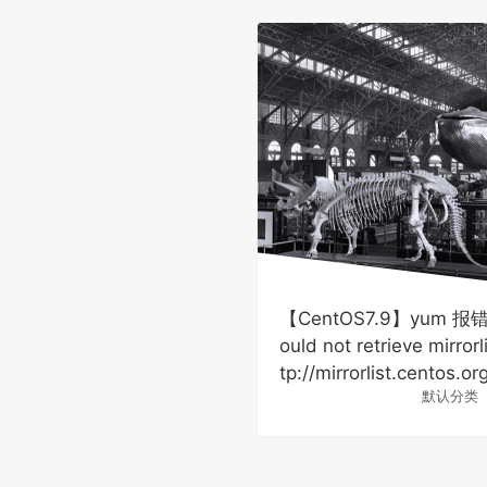
【CentOS7.9】yum 报
ould not retrieve mirrorl
tp://mirrorlist.centos.or
默认分类