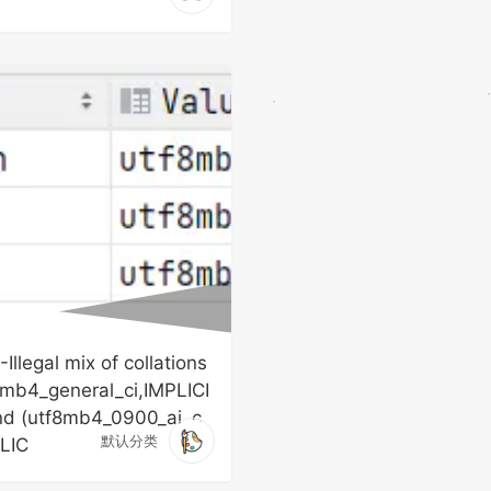
Illegal mix of collations
8mb4_general_ci,IMPLICI
nd (utf8mb4_0900_ai_c
默认分类
PLIC