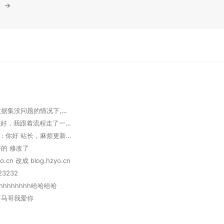
→
admin：数据集没问题的情况下,修改一下学习率或者使用正则化方法
牧马人：lz好，我跟着流程走了一遍，我用弱智吧完整的2000条语句，但是 Train loss 到1.5以后就反复横跳，最后还是1.5，问答后结果也显示没成功。是不是数据集变大了还要另外的修改参数？
Handsom：你好 站长，麻烦更新下小站信息： 本站名称：Handsome 本站原地址：https://www.mmm.sd/ 本站新地址：https://www.lik.cc/ 头像：https://www.lik.cc/upload/logo.png 描述：心若有所向往,何惧道阻且长 RSS：https://www.lik.cc/rss.xml
好的 修改了
.cn 改成 blog.hzyo.cn
23232
hhhhhhhh哈哈哈哈
马哥马哥我爱你