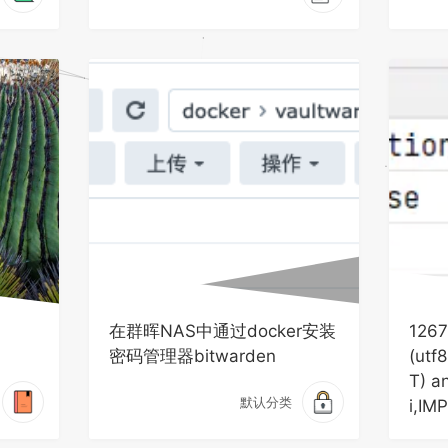
在群晖NAS中通过docker安装
1267-
密码管理器bitwarden
(utf
T) a
默认分类
i,IM