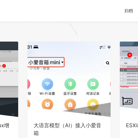
归档
nux增
大语言模型（AI）接入小爱音
ESXi
箱