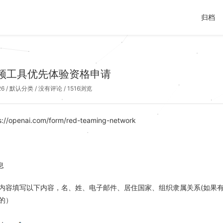
归档
AI视频工具优先体验资格申请
26
/
默认分类
/
没有评论
/ 1516浏览
/openai.com/form/red-teaming-network
息
内容填写以下内容，名、姓、电子邮件、居住国家、组织隶属关系(如果有
的）