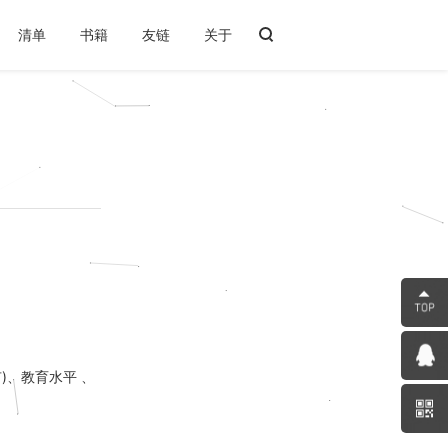
清单
书籍
友链
关于
)、教育水平 、