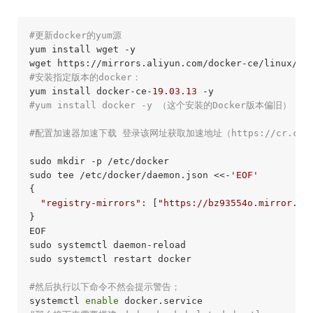
#更新docker的yum源
yum install wget -y

#安装指定版本的docker：
yum install docker-ce-
19.03
.
13
#yum install docker -y （这个安装的Docker版本偏旧） 1.1
#配置加速器加速下载 登录该网址获取加速地址（https://cr.consol
sudo mkdir -p /etc/docker

sudo tee /etc/docker/daemon.json <<-
'EOF'
{

"registry-mirrors"
: [
"https://bz93554o.mirror.al
}

EOF

sudo systemctl daemon-reload

sudo systemctl restart docker

#然后执行以下命令不然会提示警告；
systemctl 
enable