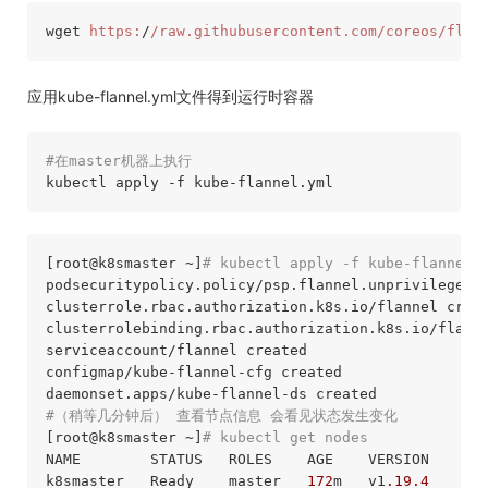
wget 
https:
/
/raw.githubusercontent.com/coreos
/flan
应用kube-flannel.yml文件得到运行时容器
#在master机器上执行
kubectl apply 
-f
[root
@k8smaster
 ~]
# kubectl apply -f kube-flannel.
podsecuritypolicy.policy/psp.flannel.unprivileged c
clusterrole.rbac.authorization.k8s.io/flannel creat
clusterrolebinding.rbac.authorization.k8s.io/flanne
serviceaccount/flannel created

configmap/kube-flannel-cfg created

#（稍等几分钟后） 查看节点信息 会看见状态发生变化
[root
@k8smaster
 ~]
# kubectl get nodes
NAME        STATUS   ROLES    AGE    VERSION

k8smaster   Ready    master   
172
m   v1
.19
.4