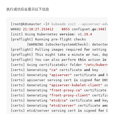
执行成功后会显示以下信息
[root
@k8smaster
 ~]
# kubeadm init --apiserver-adver
W0602 
21
:
10
:
27.153412
8853
 configset.
go
:
348
] 
WA
[init] Using Kubernetes 
version
: v1
.19
.4
[preflight] Running pre-flight checks

        [WARNING IsDockerSystemdCheck]: detected 
"
[preflight] Pulling images required 
for
 setting up 
[preflight] This might take a minute 
or
 two, depen
[preflight] You can also perform 
this
 action 
in
 be
[certs] Using certificateDir folder 
"/etc/kubernet
[certs] Generating 
"ca"
 certificate 
and
 key

[certs] Generating 
"apiserver"
 certificate 
and
 key

[certs] apiserver serving cert 
is
 signed 
for
 DNS n
[certs] Generating 
"apiserver-kubelet-client"
 cert
[certs] Generating 
"front-proxy-ca"
 certificate 
an
[certs] Generating 
"front-proxy-client"
 certificat
[certs] Generating 
"etcd/ca"
 certificate 
and
 key

[certs] Generating 
"etcd/server"
 certificate 
and
 ke
[certs] etcd/server serving cert 
is
 signed 
for
 DNS