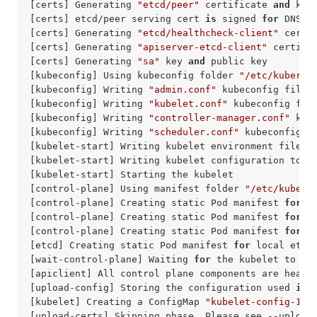
[certs] Generating 
"etcd/peer"
 certificate 
and
 key

[certs] etcd/peer serving cert 
is
 signed 
for
 DNS n
[certs] Generating 
"etcd/healthcheck-client"
 certi
[certs] Generating 
"apiserver-etcd-client"
 certifi
[certs] Generating 
"sa"
 key 
and
 public key

[kubeconfig] Using kubeconfig folder 
"/etc/kuberne
[kubeconfig] Writing 
"admin.conf"
 kubeconfig file

[kubeconfig] Writing 
"kubelet.conf"
 kubeconfig file
[kubeconfig] Writing 
"controller-manager.conf"
 kube
[kubeconfig] Writing 
"scheduler.conf"
 kubeconfig fi
[kubelet-start] Writing kubelet environment file 
w
[kubelet-start] Writing kubelet configuration to f
[kubelet-start] Starting the kubelet

[control-plane] Using manifest folder 
"/etc/kubern
[control-plane] Creating static Pod manifest 
for
"
[control-plane] Creating static Pod manifest 
for
"
[control-plane] Creating static Pod manifest 
for
"
[etcd] Creating static Pod manifest 
for
 local etcd
[wait-control-plane] Waiting 
for
 the kubelet to bo
[apiclient] All control plane components are healt
[upload-config] Storing the configuration used 
in
 
[kubelet] Creating a ConfigMap 
"kubelet-config-1.1
[upload-certs] Skipping phase. Please see --upload-