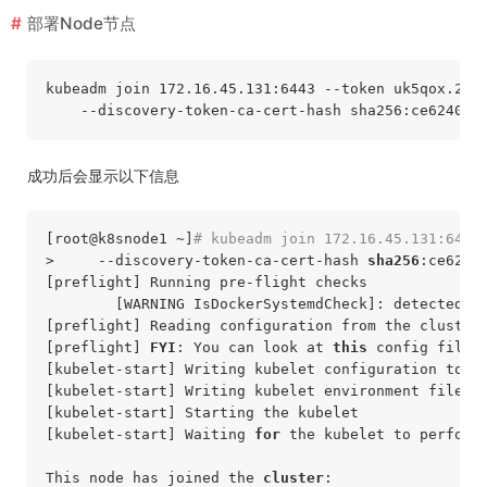
部署Node节点
kubeadm
join
 172
.16
.45
.131
:6443
--token
uk5qox
.2z2
--discovery-token-ca-cert-hash
sha256
:ce6240b7
成功后会显示以下信息
[root
@k8snode1
 ~]
# kubeadm join 172.16.45.131:6443
>     --discovery-token-ca-cert-hash 
sha256
:ce6240
[preflight] Running pre-flight checks

        [WARNING IsDockerSystemdCheck]: detected 
"
[preflight] Reading configuration from the cluster.
[preflight] 
FYI
: You can look at 
this
 config file 
[kubelet-start] Writing kubelet configuration to f
[kubelet-start] Writing kubelet environment file 
w
[kubelet-start] Starting the kubelet

[kubelet-start] Waiting 
for
 the kubelet to perform 
This node has joined the 
cluster
:
