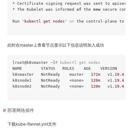
* Certificate signing request was sent to apiserve
* The Kubelet was informed 
of
 the 
new
 secure connec
Run 
'kubectl get nodes'
on
 the control-plane to se
此时在master上查看节点显示以下信息说明加入成功
[root
@k8smaster
 ~]
# kubectl get nodes
NAME        STATUS   ROLES    AGE    VERSION

k8smaster   NotReady    master   
172
m   v1
.19
.4
k8snode1    NotReady    <none>   
120
m   v1
.19
.4
k8snode2    NotReady    <none>   
120
m   v1
.19
.4
部署网络插件
下载kube-flannel.yml文件