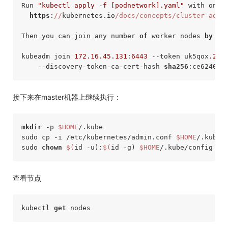
Run 
"kubectl apply -f [podnetwork].yaml"
with
 one 
https
:
//
kubernetes.io
/docs/concepts/cluster-admi
Then you can join any number 
of
 worker nodes 
by
 ru
kubeadm join 
172.16
.45
.131
:
6443
 --token uk5qox
.2
z2
    --discovery-token-ca-cert-hash 
sha256
接下来在master机器上继续执行：
mkdir
 -p 
$HOME
/.kube

sudo cp -i /etc/kubernetes/admin.conf 
$HOME
/.kube/c
sudo 
chown
$(
id -u):
$(
id -g) 
$HOME
查看节点
kubectl 
get