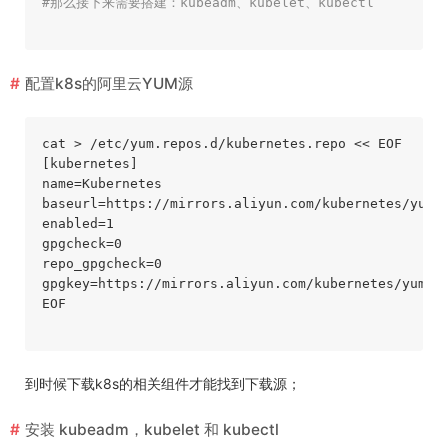
#那么接下来需要搭建：kubeadm、kubelet、kubectl
配置k8s的阿里云YUM源
cat > /etc/yum.repos.d/kubernetes.repo << EOF

name
baseurl
enabled
gpgcheck
repo_gpgcheck
gpgkey
=https://mirrors.aliyun.com/kubernetes/yum/do
EOF

到时候下载k8s的相关组件才能找到下载源；
安装 kubeadm，kubelet 和 kubectl