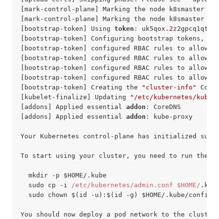
[mark-control-plane] Marking the node k8smaster as
[mark-control-plane] Marking the node k8smaster as
[bootstrap-token] Using 
token
: uk5qox
.2
z2gpcq1qtjl7
[bootstrap-token] Configuring bootstrap tokens, clu
[bootstrap-token] configured RBAC rules to allow No
[bootstrap-token] configured RBAC rules to allow N
[bootstrap-token] configured RBAC rules to allow th
[bootstrap-token] configured RBAC rules to allow c
[bootstrap-token] Creating the 
"cluster-info"
 Conf
[kubelet-finalize] Updating 
"/etc/kubernetes/kubel
[addons] Applied essential 
addon
: CoreDNS

[addons] Applied essential 
addon
: kube-proxy

Your Kubernetes control-plane has initialized succe
To start using your cluster, you need to run the f
  mkdir -p $HOME/.kube

  sudo cp -i 
/etc/kubernetes/admin.conf $HOME/
.kube
  sudo chown $(id -u):$(id -g) $HOME/.kube/config

You should now deploy a pod network to the cluster.