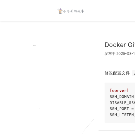
Docker
发布于 2025-08-1
修改配置文件
[server]
SSH_DOMAIN
DISABLE_SS
SSH_PORT =
SSH_LISTEN