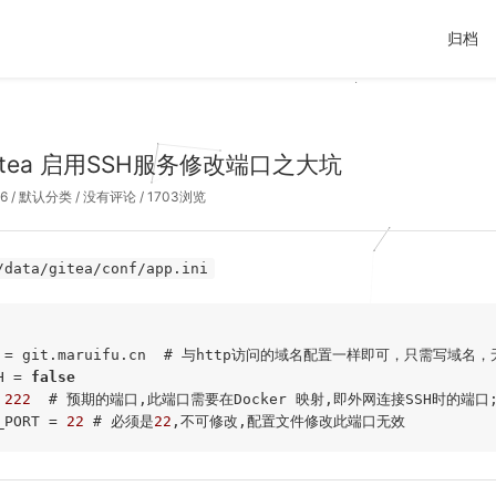
归档
 Gitea 启用SSH服务修改端口之大坑
6
/
默认分类
/
没有评论
/ 1703浏览
/data/gitea/conf/app.ini
 = 
git.maruifu.cn  # 与http访问的域名配置一样即可，只需写域名
H = 
false
 
222
  # 预期的端口,此端口需要在Docker 映射,即外网连接SSH时的端口
_PORT = 
22
 # 必须是
22
,不可修改,配置文件修改此端口无效