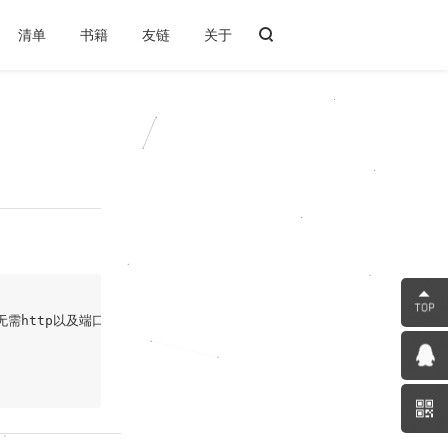
清单
书籍
友链
关于
，无需http以及端口号等；
;