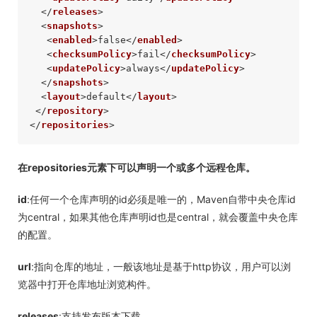
</
releases
>
<
snapshots
>
<
enabled
>
false
</
enabled
>
<
checksumPolicy
>
fail
</
checksumPolicy
>
<
updatePolicy
>
always
</
updatePolicy
>
</
snapshots
>
<
layout
>
default
</
layout
>
</
repository
>
</
repositories
>
在repositories元素下可以声明一个或多个远程仓库。
id
:任何一个仓库声明的id必须是唯一的，Maven自带中央仓库id
为central，如果其他仓库声明id也是central，就会覆盖中央仓库
的配置。
url
:指向仓库的地址，一般该地址是基于http协议，用户可以浏
览器中打开仓库地址浏览构件。
releases
:支持发布版本下载。