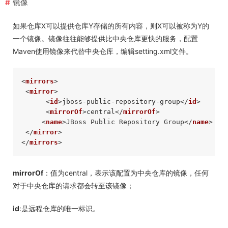
镜像
如果仓库X可以提供仓库Y存储的所有内容，则X可以被称为Y的
一个镜像。镜像往往能够提供比中央仓库更快的服务，配置
Maven使用镜像来代替中央仓库，编辑setting.xml文件。
<
mirrors
>
<
mirror
>
<
id
>
jboss-public-repository-group
</
id
>
<
mirrorOf
>
central
</
mirrorOf
>
<
name
>
JBoss Public Repository Group
</
name
>
<
</
mirror
>
</
mirrors
>
mirrorOf
：值为central，表示该配置为中央仓库的镜像，任何
对于中央仓库的请求都会转至该镜像；
id
:是远程仓库的唯一标识。