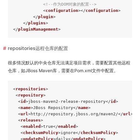
<!--作为DOM对象的配置-->
<
configuration
>
</
configuration
>
</
plugin
>
</
plugins
>
</
pluginManagement
>
repositories远程仓库的配置
很多情况默认的中央仓库无法满足项目需求，需要配置其他远程
仓库，如JBoss Maven库，需要在Pom.xml文件中配置。
<
repositories
>
<
repository
>
<
id
>
jboss-maven2-release-repository
</
id
>
<
name
>
JBoss Repository
</
name
>
<
url
>
http://repository.jboss.org/maven2/
</
url
>
<
releases
>
<
enabled
>
true
</
enabled
>
<
checksumPolicy
>
ignore
</
checksumPolicy
>
<
updatePolicy
>
daily
</
updatePolicy
>