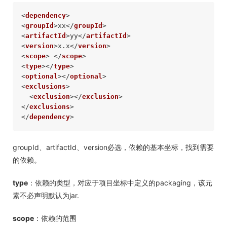
<
dependency
>
<
groupId
>
xx
</
groupId
>
<
artifactId
>
yy
</
artifactId
>
<
version
>
x.x
</
version
>
<
scope
>
</
scope
>
<
type
>
</
type
>
<
optional
>
</
optional
>
<
exclusions
>
<
exclusion
>
</
exclusion
>
</
exclusions
>
</
dependency
>
groupId、artifactId、version必选，依赖的基本坐标，找到需要
的依赖。
type
：依赖的类型，对应于项目坐标中定义的packaging，该元
素不必声明默认为jar.
scope
：依赖的范围