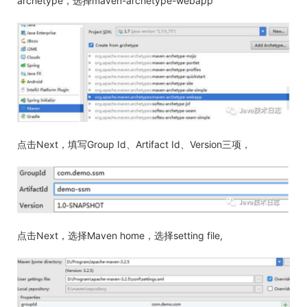
archetype，选择maven-archetype-webapp
点击Next，填写Group Id、Artifact Id、Version三项，
点击Next，选择Maven home，选择setting file,