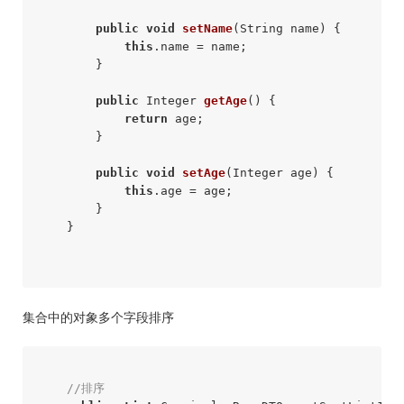
public
void
setName
(String name)
{

this
.name = name;

        }

public
 Integer 
getAge
()
{

return
 age;

        }

public
void
setAge
(Integer age)
{

this
.age = age;

        }

    }

集合中的对象多个字段排序
//排序