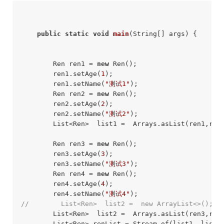
public
static
void
main
(String[] args)
{

        Ren ren1 = 
new
 Ren();

        ren1.setAge(
1
);

        ren1.setName(
"测试1"
);

        Ren ren2 = 
new
 Ren();

        ren2.setAge(
2
);

        ren2.setName(
"测试2"
);

        List<Ren>  list1 =  Arrays.asList(ren1,ren2
        Ren ren3 = 
new
 Ren();

        ren3.setAge(
3
);

        ren3.setName(
"测试3"
);

        Ren ren4 = 
new
 Ren();

        ren4.setAge(
4
);

        ren4.setName(
"测试4"
//        List<Ren>  list2 =  new ArrayList<>();
        List<Ren>  list2 =  Arrays.asList(ren3,ren4
        List<Ren> renList = Stream.of(list1, list1)