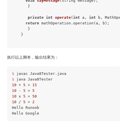
void
sayMessage
(String message)
;

       }

private
int
operate
(
int
 a, 
int
 b, MathOpera
return
 mathOperation.operation(a, b);

       }

    }

执行以上脚本，输出结果为：
$ 
javac 
Java8Tester
$ 
java 
Java8Tester
10
 + 
5
 = 
15
10
 - 
5
 = 
5
10
 x 
5
 = 
50
10
 / 
5
 = 
2
Hello
Runoob
Hello
Google