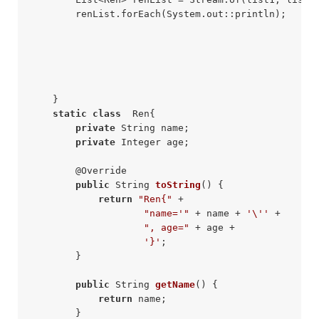
        renList.forEach(System.out::println);

    }

static
class
  Ren{

private
 String name;

private
 Integer age;

        @
Override

public
 String 
toString
()
{

return
"Ren{"
 +

"name='"
 + name + 
'\''
 +

", age="
 + age +

'}'
;

        }

public
 String 
getName
()
{

return
 name;

        }
