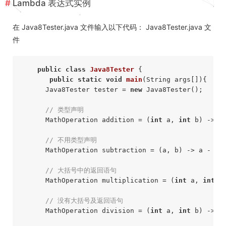
Lambda 表达式实例
在 Java8Tester.java 文件输入以下代码： Java8Tester.java 文
件
public
class
Java8Tester
{

public
static
void
main
(String args[])
{

      Java8Tester tester = 
new
 Java8Tester();

// 类型声明
      MathOperation addition = (
int
 a, 
int
 b) -> a 
// 不用类型声明
      MathOperation subtraction = (a, b) -> a - b;

// 大括号中的返回语句
      MathOperation multiplication = (
int
 a, 
int
 b
// 没有大括号及返回语句
      MathOperation division = (
int
 a, 
int
 b) -> a 