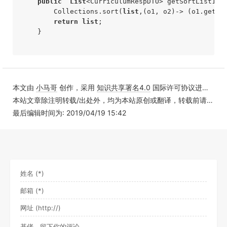
public
List
<CurriculumRespDTO> getSortList1(
L
        Collections.sort(
list
,(o1, o2)-> (o1.getSc
return
list
;

    }

本文由
小马哥
创作，采用
知识共享署名4.0
国际许可协议进行许可
本站文章除注明转载/出处外，均为本站原创或翻译，转载前请务必署名
最后编辑时间为: 2019/04/19 15:42