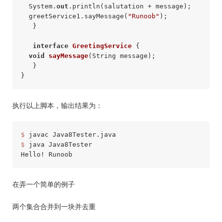
  System.
out
.println(salutation + message);

  greetService1.sayMessage(
"Runoob"
);

   }

interface
GreetingService
 {

void
sayMessage
(String message)
;

   }

执行以上脚本，输出结果为：
$ 
javac 
Java8Tester
$ 
java 
Java8Tester
Hello
! 
Runoob
在弄一个简单的例子
两个集合合并到一块并去重