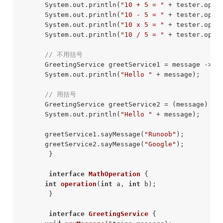
      System.out.println(
"10 + 5 = "
 + tester.oper
      System.out.println(
"10 - 5 = "
 + tester.oper
      System.out.println(
"10 x 5 = "
 + tester.oper
      System.out.println(
"10 / 5 = "
 + tester.oper
// 不用括号
      GreetingService greetService1 = message ->

      System.out.println(
"Hello "
 + message);

// 用括号
      GreetingService greetService2 = (message) ->

      System.out.println(
"Hello "
 + message);

      greetService1.sayMessage(
"Runoob"
);

      greetService2.sayMessage(
"Google"
);

       }

interface
MathOperation
{

int
operation
(
int
 a, 
int
 b)
;

       }

interface
GreetingService
{
