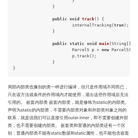
			} 

		} 

public
void
track
()
{ 

			internalTracking(
true
); 

		} 

public
static
void
main
(String[] a
			Parcel5 p = 
new
 Parcel5(); 
			p.track(); 

		} 

局部内部类也像别的类一样进行编译，但只是作用域不同而已，
只在该方法或条件的作用域内才能使用，退出这些作用域后无法
引用的。 嵌套内部类 嵌套内部类，就是修饰为static的内部类。
声明为static的内部类，不需要内部类对象和外部类对象之间的
联系，就是说我们可以直接引用outer.inner，即不需要创建外部
类，也不需要创建内部类。 嵌套类和普通的内部类还有一个区
别：普通内部类不能有static数据和static属性，也不能包含嵌套