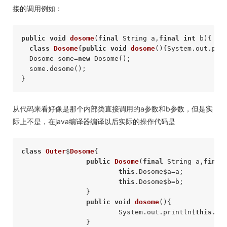
接的调用例如：
public
void
dosome
(
final
 String a,
final
int
 b)
{  

class
Dosome
{
public
void
dosome
()
{System.out.prin
  Dosome some=
new
 Dosome();  

  some.dosome();  

从代码来看好像是那个内部类直接调用的a参数和b参数，但是实
际上不是，在java编译器编译以后实际的操作代码是
class
Outer
$
Dosome
{  

public
Dosome
(
final
 String a,
final
this
.Dosome$a=a;  

this
.Dosome$b=b;  

		}  

public
void
dosome
()
{  

			System.out.println(
this
.Do
		}  
