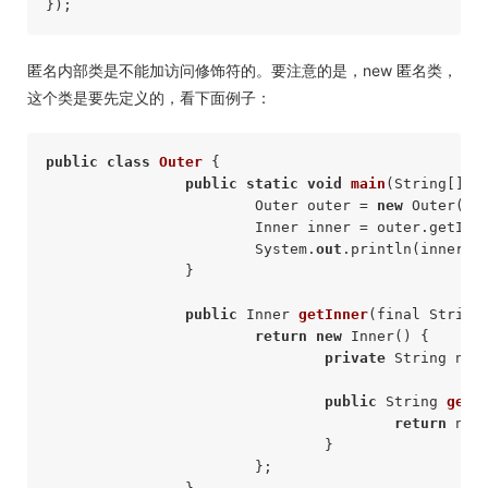
匿名内部类是不能加访问修饰符的。要注意的是，new 匿名类，
这个类是要先定义的，看下面例子：
public
class
Outer
 { 

public
static
void
main
(String[] a
			Outer outer = 
new
 Outer(); 
			Inner inner = outer.getInn
			System.
out
.println(inner.ge
		} 

public
 Inner 
getInner
(final String
return
new
 Inner() { 

private
 String name
public
 String 
getN
return
 name
				} 

			}; 
