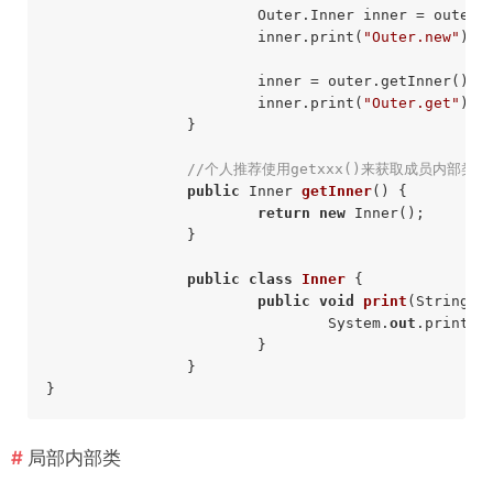
			Outer.Inner inner = outer.new Inner(); 

			inner.print(
"Outer.new"
); 

			inner = outer.getInner(); 

			inner.print(
"Outer.get"
); 

		} 

//个人推荐使用getxxx()来获取成员内部
public
 Inner 
getInner
()
{ 

return
new
 Inner(); 

		} 

public
class
Inner
 { 

public
void
print
(String s
				System.
out
.println(
			} 

		} 

局部内部类