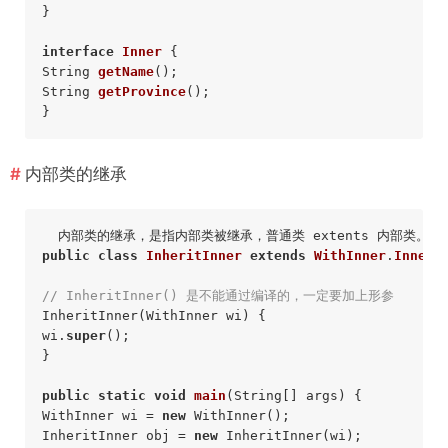
} 

interface
Inner
String 
getName
()
String 
getProvince
()
; 

内部类的继承
public
class
InheritInner
extends
WithInner
.
Inner
{
// InheritInner() 是不能通过编译的，一定要加上形参 
InheritInner(WithInner wi) { 

wi.
super
(); 

} 

public
static
void
main
(String[] args)
{ 

WithInner wi = 
new
 WithInner(); 

InheritInner obj = 
new
 InheritInner(wi); 
