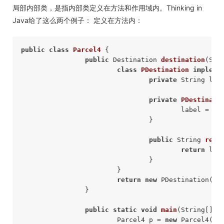
局部内部类，是指内部类定义在方法和作用域内。Thinking in
Java给了这么两个例子： 定义在方法内：
public
class
Parcel4
{ 

public
 Destination 
destination
(Str
class
PDestination
impleme
private
 String labe
private
PDestinati
					label = whereTo; 

				} 

public
 String 
read
return
 labe
				} 

			} 

return
new
 PDestination(s);
		} 

public
static
void
main
(String[] a
			Parcel4 p = 
new
 Parcel4(); 