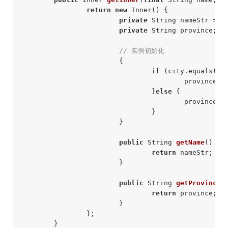
return
new
 Inner() { 

private
 String nameStr = na
private
 String province; 

// 实例初始化 
			{ 

if
 (city.equals(
"g
					province =
				}
else
 { 

					province =
				} 

			} 

public
 String 
getName
()
{ 

return
 nameStr; 

			} 

public
 String 
getProvince
(
return
 province; 

			} 

		}; 

	} 
