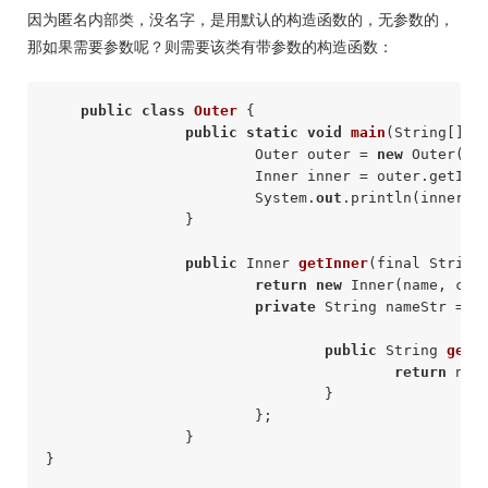
因为匿名内部类，没名字，是用默认的构造函数的，无参数的，
那如果需要参数呢？则需要该类有带参数的构造函数：
public
class
Outer
 { 

public
static
void
main
(String[] a
			Outer outer = 
new
 Outer(); 
			Inner inner = outer.getInn
			System.
out
.println(inner.ge
		} 

public
 Inner 
getInner
(final String
return
new
 Inner(name, city
private
 String nameStr = na
public
 String 
getN
return
 name
				} 

			}; 

		} 

} 
