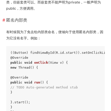
类，但嵌套类可以。而嵌套类不能声明为private，一般声明为
public，方便调用。
匿名内部类
有时候我为了免去给内部类命名，便倾向于使用匿名内部类，因
为它没有名字。例如：
((Button) findViewById(R.id.start)).setOnClickList
@Override
public
void
onClick
(View v)
new
 Thread() { 

@Override
public
void
run
()
// TODO Auto-generated method stub 
} 

}.start(); 

} 
