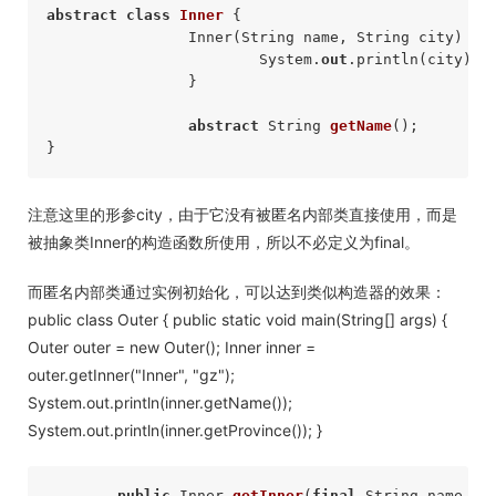
abstract
class
Inner
 { 

		Inner(String name, String city) { 

			System.
out
.println(city); 

		} 

abstract
 String 
getName
()
; 

注意这里的形参city，由于它没有被匿名内部类直接使用，而是
被抽象类Inner的构造函数所使用，所以不必定义为final。
而匿名内部类通过实例初始化，可以达到类似构造器的效果：
public class Outer { public static void main(String[] args) {
Outer outer = new Outer(); Inner inner =
outer.getInner("Inner", "gz");
System.out.println(inner.getName());
System.out.println(inner.getProvince()); }
public
 Inner 
getInner
(
final
 String name, 
f