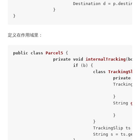
			Destination d = p.destinat
		} 

定义在作用域里：
public
class
Parcel5
{ 

private
void
internalTracking
(
bool
if
 (b) { 

class
TrackingSlip
private
 Str
					TrackingSlip(String s) { 

						id = s; 

					} 

String 
get
re
					} 

				} 

				TrackingSlip ts = 
				String s = ts.getSlip(); 
