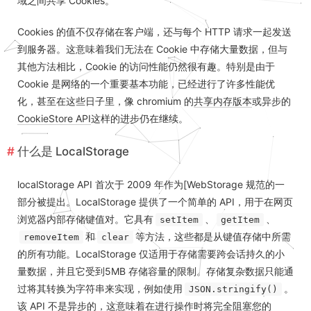
域之间共享 Cookies。
Cookies 的值不仅存储在客户端，还与每个 HTTP 请求一起发送
到服务器。这意味着我们无法在 Cookie 中存储大量数据，但与
其他方法相比，Cookie 的访问性能仍然很有趣。特别是由于
Cookie 是网络的一个重要基本功能，已经进行了许多性能优
化，甚至在这些日子里，像 chromium 的
共享内存版本
或异步的
CookieStore API
这样的进步仍在继续。
什么是 LocalStorage
localStorage API 首次于 2009 年作为[WebStorage 规范的一
部分被提出。LocalStorage 提供了一个简单的 API，用于在网页
浏览器内部存储键值对。它具有
、
、
setItem
getItem
和
等方法，这些都是从键值存储中所需
removeItem
clear
的所有功能。LocalStorage 仅适用于存储需要跨会话持久的小
量数据，并且它受到5MB 存储容量的限制。存储复杂数据只能通
过将其转换为字符串来实现，例如使用
。
JSON.stringify()
该 API 不是异步的，这意味着在进行操作时将完全阻塞您的