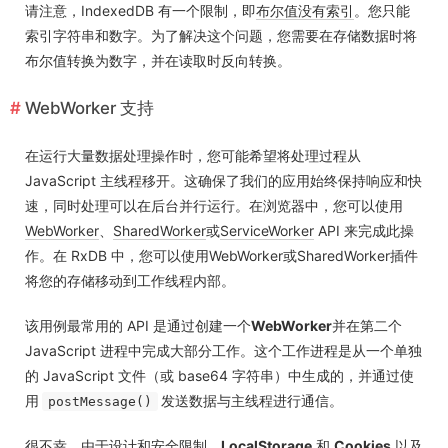
请注意，IndexedDB 有一个限制，即
布尔值没有索引
。您只能
索引字符串和数字。为了解决这个问题，您需要在存储数据时将
布尔值转换为数字，并在读取时反向转换。
WebWorker 支持
在运行大量数据处理操作时，您可能希望将处理过程从
JavaScript 主线程移开。这确保了我们的应用始终保持响应和快
速，同时处理可以在后台并行运行。在浏览器中，您可以使用
WebWorker
、
SharedWorker
或
ServiceWorker
API 来完成此操
作。在 RxDB 中，您可以使用WebWorker或SharedWorker插件
将您的存储移动到工作线程内部。
该用例最常用的 API 是通过创建一个
WebWorker
并在第二个
JavaScript 进程中完成大部分工作。这个工作进程是从一个单独
的 JavaScript 文件（或 base64 字符串）中生成的，并通过使
用
发送数据与主线程进行通信。
postMessage()
很不幸，由于设计和安全限制，
LocalStorage
和
Cookies
以及