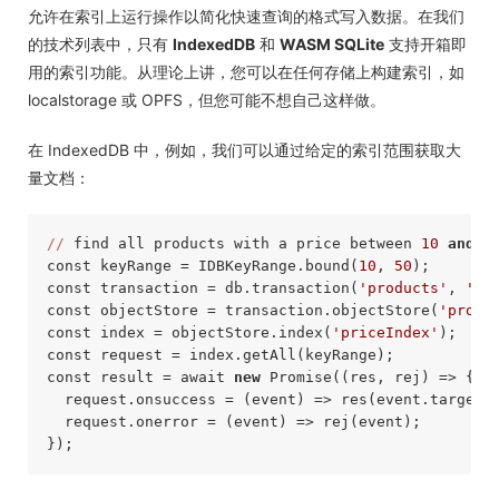
允许在索引上运行操作以简化快速查询的格式写入数据。在我们
的技术列表中，只有
IndexedDB
和
WASM SQLite
支持开箱即
用的索引功能。从理论上讲，您可以在任何存储上构建索引，如
localstorage 或 OPFS，但您可能不想自己这样做。
在 IndexedDB 中，例如，我们可以通过给定的索引范围获取大
量文档：
//
 find all products 
with
 a price between 
10
and
5
const
 keyRange = IDBKeyRange.bound(
10
, 
50
const
 transaction = db.transaction(
'products'
, 
're
const
 objectStore = transaction.objectStore(
'produ
const
 index = objectStore.index(
'priceIndex'
const
const
 result = await 
new
 Promise(
(res, rej)
 =>
 {

  request.onsuccess = 
(event)
 =>
 res(event.target.r
  request.onerror = 
(event)
 =>
 rej(event);
