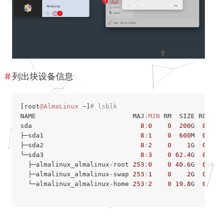
列出块设备信息
[root
@AlmaLinux
 ~]
# lsblk
NAME
MAJ
:MIN
RM
SIZE
RO
T
sda                            
8
:
0
0
200
G  
0
 di
├─sda1                         
8
:
1
0
600
M  
0
 p
├─sda2                         
8
:
2
0
1
G  
0
 pa
└─sda3                         
8
:
3
0
62.4
G  
0
 pa
  ├─almalinux_almalinux-root 
253
:
0
0
40.6
G  
0
 lv
  ├─almalinux_almalinux-swap 
253
:
1
0
2
G  
0
 l
  └─almalinux_almalinux-home 
253
:
2
0
19.8
G  
0
 lv