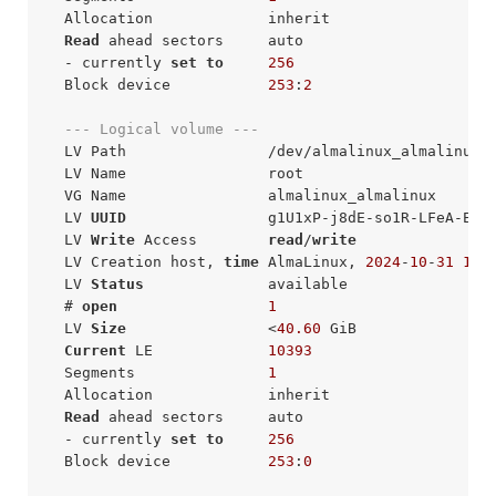
  Allocation             inherit

Read
 ahead sectors     auto

  - currently 
set
to
256
  Block device           
253
:
2
--- Logical volume ---
  LV Path                /dev/almalinux_almalinux/r
  LV Name                root

  VG Name                almalinux_almalinux

  LV 
UUID
                g1U1xP-j8dE-so1R-LFeA-EF4
  LV 
Write
 Access        
read
/
write
  LV Creation host, 
time
 AlmaLinux, 
2024
-
10
-
31
10
:
  LV 
Status
              available

  # 
open
1
  LV 
Size
                <
40.60
 GiB

Current
 LE             
10393
  Segments               
1
  Allocation             inherit

Read
 ahead sectors     auto

  - currently 
set
to
256
  Block device           
253
:
0