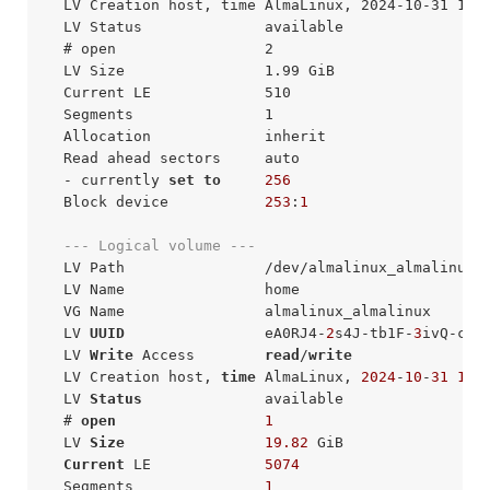
  LV Creation host, time AlmaLinux, 2024-10-31 10:5
  LV Status              available

  # open                 2

  LV Size                1.99 GiB

  Current LE             510

  Segments               1

  Allocation             inherit

  Read ahead sectors     auto

  - currently 
set
to
256
  Block device           
253
:
1
--- Logical volume ---
  LV Path                /dev/almalinux_almalinux/h
  LV Name                home

  VG Name                almalinux_almalinux

  LV 
UUID
                eA0RJ4-
2
s4J-tb1F-
3
ivQ-cCVd
  LV 
Write
 Access        
read
/
write
  LV Creation host, 
time
 AlmaLinux, 
2024
-
10
-
31
10
:
  LV 
Status
              available

  # 
open
1
  LV 
Size
19.82
 GiB

Current
 LE             
5074
  Segments               
1