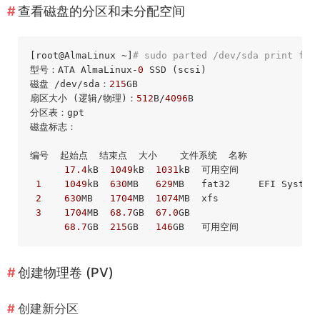
查看磁盘的分区和未分配空间
[root
@AlmaLinux
 ~]
# sudo parted /dev/sda print fre
型号：ATA AlmaLinux-
0
 SSD (scsi)

磁盘 /dev/sda：
215
GB

扇区大小 (逻辑/物理)：
512
B/
4096
B

分区表：gpt

磁盘标志：

编号  起始点  结束点  大小    文件系统  名称             
17.4
kB  
1049
kB  
1031
kB  可用空间

1
1049
kB  
630
MB   
629
MB   fat32     EFI System
2
630
MB   
1704
MB  
1074
MB  xfs

3
1704
MB  
68.7
GB  
67.0
GB                       
68.7
GB  
215
GB   
146
创建物理卷 (PV)
创建新分区