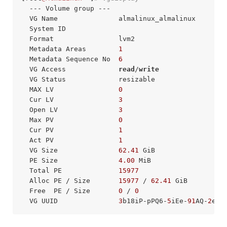
  --- Volume group ---

  VG Name               almalinux_almalinux

  System ID             

  Format                lvm2

  Metadata Areas        
1
  Metadata Sequence No  
6
  VG Access             
read
/
write
  VG Status             resizable

  MAX LV                
0
  Cur LV                
3
  Open LV               
3
  Max PV                
0
  Cur PV                
1
  Act PV                
1
  VG Size               
62.41
 GiB

  PE Size               
4.00
 MiB

  Total PE              
15977
  Alloc PE / Size       
15977
 / 
62.41
 GiB

  Free  PE / Size       
0
 / 
0
  VG UUID               
3
b18iP-pPQ6-
5
iEe-
91
AQ-
2