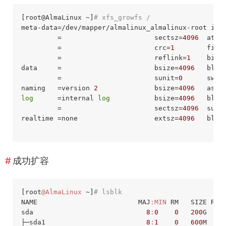
[root@AlmaLinux ~]
# xfs_growfs /
meta-data=/dev/mapper/almalinux_almalinux-root isi
         =                       sectsz=
4096
  attr
         =                       crc=
1
        fino
         =                       reflink=
1
    bigt
data     =                       bsize=
4096
   bloc
         =                       sunit=
0
      swid
naming   =version 
2
              bsize=
4096
   asci
log
      =internal 
log
           bsize=
4096
   bloc
         =                       sectsz=
4096
  suni
realtime =none                   extsz=
4096
   bloc
成功扩容
[root
@AlmaLinux
 ~]
# lsblk
NAME
MAJ
:MIN
RM
SIZE
RO
sda                            
8
:
0
0
200
G  
0
 d
├─sda1                         
8
:
1
0
600
M  
0
 