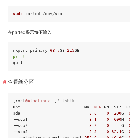
sudo
在parted提示符下输入:
mkpart primary 
68.7
GB 
215
print
查看新分区
[root
@AlmaLinux
 ~]
# lsblk
NAME
MAJ
:MIN
RM
SIZE
RO
T
sda                            
8
:
0
0
200
G  
0
 di
├─sda1                         
8
:
1
0
600
M  
0
 p
├─sda2                         
8
:
2
0
1
G  
0
 pa
├─sda3                         
8
:
3
0
62.4
G  
0
 pa
│ ├─almalinux_almalinux-root 
253
:
0
0
40.6
G  
0
 lv