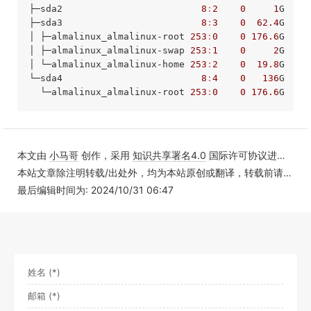
├─sda2                         
8
:
2
0
1
G  
0
 
├─sda3                         
8
:
3
0
62.4
G  
0
 p
│ ├─almalinux_almalinux-root 
253
:
0
0
176.6
G  
0
 l
│ ├─almalinux_almalinux-swap 
253
:
1
0
2
G  
0
 
│ └─almalinux_almalinux-home 
253
:
2
0
19.8
G  
0
 
└─sda4                         
8
:
4
0
136
G  
0
 p
  └─almalinux_almalinux-root 
253
:
0
0
176.6
G  
0
本文由
小马哥
创作，采用
知识共享署名4.0
国际许可协议进行许可
本站文章除注明转载/出处外，均为本站原创或翻译，转载前请务必署名
最后编辑时间为: 2024/10/31 06:47