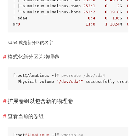
│ ├─almalinux_almalinux-swap 
253
:
1
0
2
G  
0
 l
│ └─almalinux_almalinux-home 
253
:
2
0
19.8
G  
0
 lv
└─sda4                         
8
:
4
0
136
G  
0
 pa
sr
0
11
:
0
1
1024
M  
0
sda4 就是新分区的名字
格式化新分区为物理卷
[root
@AlmaLinux
 ~]
# pvcreate /dev/sda4
  Physical volume 
"/dev/sda4"
扩展卷组以包含新的物理卷
查看当前的卷组
[root
@AlmaLinux
 ~]
# vgdisplay