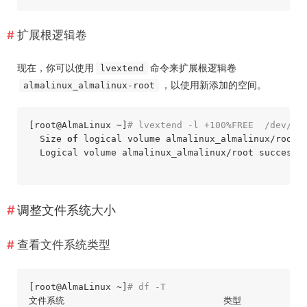
扩展根逻辑卷
现在，你可以使用
命令来扩展根逻辑卷
lvextend
，以使用新添加的空间。
almalinux_almalinux-root
[root
@AlmaLinux
 ~]
# lvextend -l +100%FREE  /dev/al
  Size 
of
 logical volume almalinux_almalinux/root 
  Logical volume almalinux_almalinux/root successfu
调整文件系统大小
查看文件系统类型
[root
@AlmaLinux
 ~]
# df -T
文件系统                             类型         
1
K