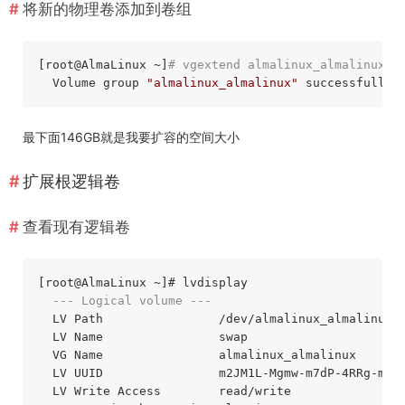
将新的物理卷添加到卷组
[root
@AlmaLinux
 ~]
# vgextend almalinux_almalinux /
  Volume group 
"almalinux_almalinux"
最下面146GB就是我要扩容的空间大小
扩展根逻辑卷
查看现有逻辑卷
[root@AlmaLinux ~]# lvdisplay

--- Logical volume ---
  LV Path                /dev/almalinux_almalinux/s
  LV Name                swap

  VG Name                almalinux_almalinux

  LV UUID                m2JM1L-Mgmw-m7dP-4RRg-mZJ9
  LV Write Access        read/write
