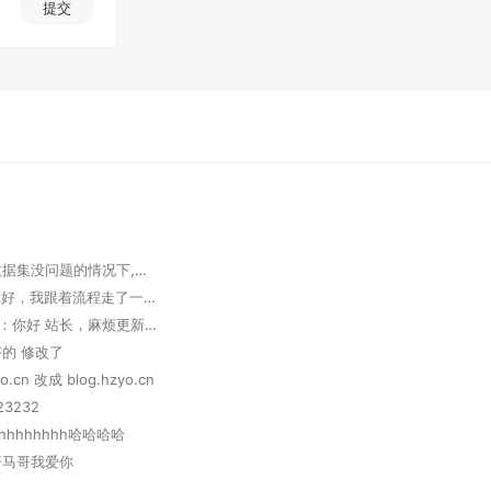
提交
admin：数据集没问题的情况下,修改一下学习率或者使用正则化方法
牧马人：lz好，我跟着流程走了一遍，我用弱智吧完整的2000条语句，但是 Train loss 到1.5以后就反复横跳，最后还是1.5，问答后结果也显示没成功。是不是数据集变大了还要另外的修改参数？
Handsom：你好 站长，麻烦更新下小站信息： 本站名称：Handsome 本站原地址：https://www.mmm.sd/ 本站新地址：https://www.lik.cc/ 头像：https://www.lik.cc/upload/logo.png 描述：心若有所向往,何惧道阻且长 RSS：https://www.lik.cc/rss.xml
好的 修改了
.cn 改成 blog.hzyo.cn
23232
hhhhhhhh哈哈哈哈
马哥马哥我爱你