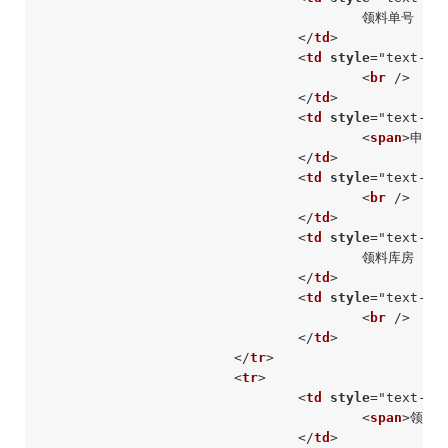
					领料单号

</
td
>
<
td
style
=
"text-al
<
br
 />
</
td
>
<
td
style
=
"text-al
<
span
>
申请
</
td
>
<
td
style
=
"text-al
<
br
 />
</
td
>
<
td
style
=
"text-al
					领料库房

</
td
>
<
td
style
=
"text-al
<
br
 />
</
td
>
</
tr
>
<
tr
>
<
td
style
=
"text-al
<
span
>
领料
</
td
>