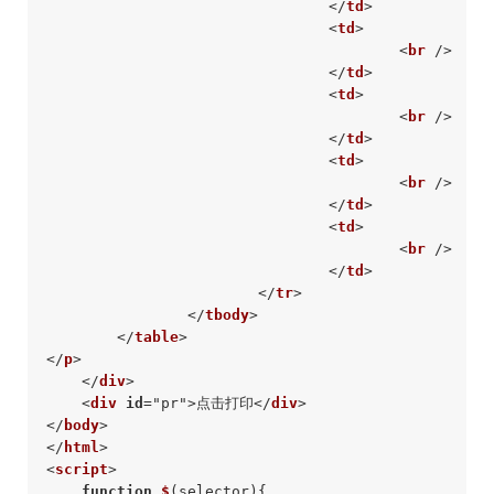
</
td
>
<
td
>
<
br
 />
</
td
>
<
td
>
<
br
 />
</
td
>
<
td
>
<
br
 />
</
td
>
<
td
>
<
br
 />
</
td
>
</
tr
>
</
tbody
>
</
table
>
</
p
>
</
div
>
<
div
id
=
"pr"
>
点击打印
</
div
>
</
body
>
</
html
>
<
script
>
function
$
(selector)
{
