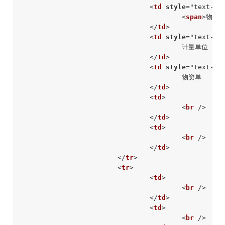
<
td
style
=
"text-al
<
span
>
物质
</
td
>
<
td
style
=
"text-al
					计量单位

</
td
>
<
td
style
=
"text-al
					物资单

</
td
>
<
td
>
<
br
 />
</
td
>
<
td
>
<
br
 />
</
td
>
</
tr
>
<
tr
>
<
td
>
<
br
 />
</
td
>
<
td
>
<
br
 />