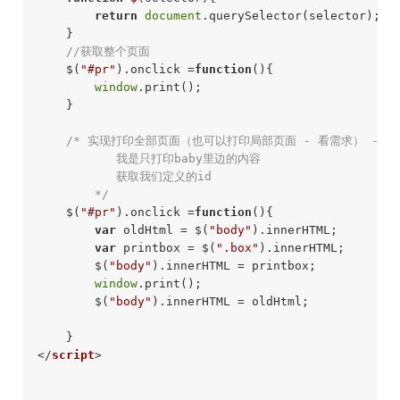
return
document
.querySelector(selector);

    }

//获取整个页面
    $(
"#pr"
).onclick =
function
()
{

window
.print();

    }

/* 实现打印全部页面（也可以打印局部页面 - 看需求） ---- 
   	   我是只打印baby里边的内容

   	   获取我们定义的id

   	*/
    $(
"#pr"
).onclick =
function
()
{

var
 oldHtml = $(
"body"
).innerHTML; 

var
 printbox = $(
".box"
).innerHTML;

        $(
"body"
).innerHTML = printbox;

window
.print();

        $(
"body"
).innerHTML = oldHtml;

</
script
>