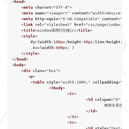
<
head
>
<
meta
charset
=
"UTF-8"
>
<
meta
name
=
"viewport"
content
=
"width=device-wi
<
meta
http-equiv
=
"X-UA-Compatible"
content
=
"ie
<
link
rel
=
"stylesheet"
href
=
"css/page/index.cs
<
title
>
window调用打印接口
</
title
>
<
style
>
#pr
{
width
:
100px
;
height
:
40px
;
line-height
:
40
.box
{
width
:
600px
; 
}
</
style
>
</
head
>
<
body
>
<
div
class
=
"box"
>
<
p
>
<
table
style
=
"width:100%;"
cellpadding
=
"2"
<
tbody
>
<
tr
>
<
td
colspan
=
"6"
st
					物资出库信息

</
td
>
</
tr
>
<
tr
>
<
td
style
=
"text-al