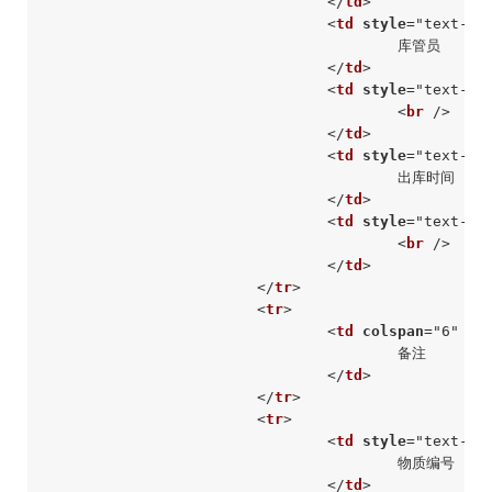
</
td
>
<
td
style
=
"text-al
					库管员

</
td
>
<
td
style
=
"text-al
<
br
 />
</
td
>
<
td
style
=
"text-al
					出库时间

</
td
>
<
td
style
=
"text-al
<
br
 />
</
td
>
</
tr
>
<
tr
>
<
td
colspan
=
"6"
st
					备注

</
td
>
</
tr
>
<
tr
>
<
td
style
=
"text-al
					物质编号

</
td
>