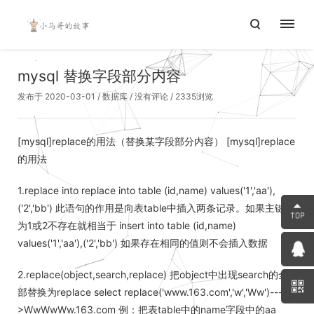
mysql 替换字段部分内容
发布于 2020-03-01
/
数据库
/
没有评论
/ 2335浏览
[mysql]replace的用法（替换某字段部分内容） [mysql]replace
的用法
1.replace into replace into table (id,name) values('1','aa'),
('2','bb') 此语句的作用是向表table中插入两条记录。如果主键id
为1或2不存在就相当于 insert into table (id,name)
values('1','aa'),('2','bb') 如果存在相同的值则不会插入数据
2.replace(object,search,replace) 把object中出现search的全
部替换为replace select replace('www.163.com','w','Ww')---
>WwWwWw.163.com 例：把表table中的name字段中的aa