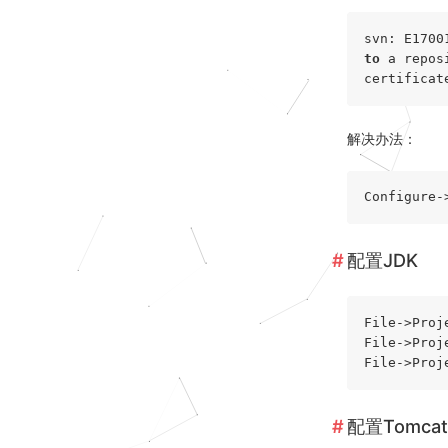
svn: E1700
to
 a repos
certificat
解决办法：
配置JDK
File->Proj
File->Proj
配置Tomcat