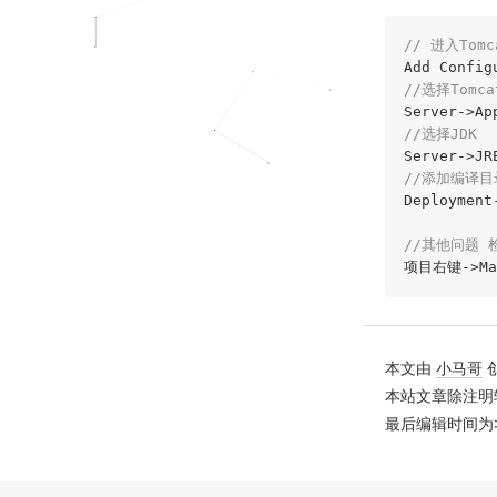
// 进入Tom
Add Config
//选择Tomca
//选择JDK
//添加编译目
Deploymen
//其他问题 
项目右键->Mar
本文由
小马哥
本站文章除注明
最后编辑时间为: 20