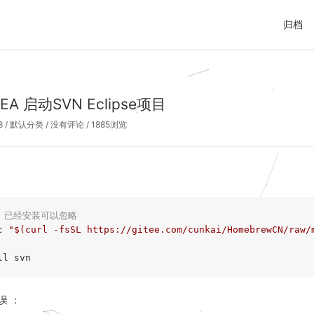
归档
DEA 启动SVN Eclipse项目
8
/
默认分类
/
没有评论
/ 1885浏览
w  已经安装可以忽略
c 
"$(curl -fsSL https://gitee.com/cunkai/HomebrewCN/raw/
误 ：