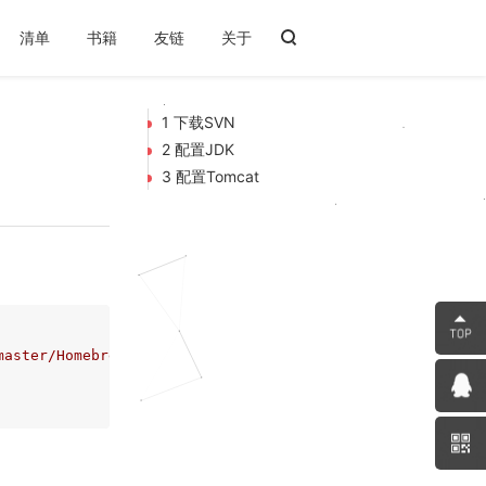
清单
书籍
友链
关于
1 下载SVN
2 配置JDK
3 配置Tomcat
master/Homebrew.sh)"