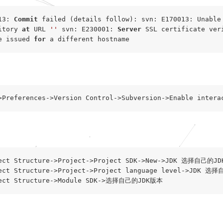
13: 
Commit
 failed (details follow): svn: E170013: Unable
itory 
at
 URL 
''
 svn: E230001: 
Server
 SSL certificate veri
e issued 
for
ect Structure->Project->Project SDK->New->JDK 选择自己的JD
ect Structure->Project->Project language level->JDK 选