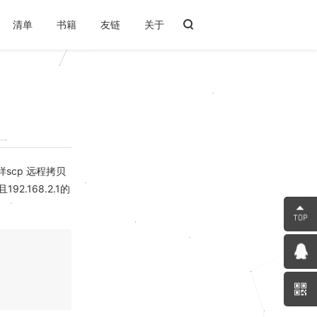
清单
书籍
友链
关于
。同样scp 远程拷贝
92.168.2.1的