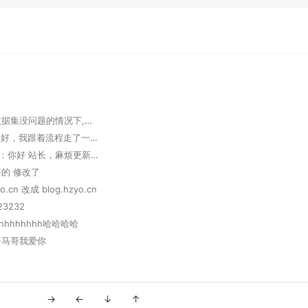
admin：数据集没问题的情况下,修改一下学习率或者使用正则化方法
牧马人：lz好，我跟着流程走了一遍，我用弱智吧完整的2000条语句，但是 Train loss 到1.5以后就反复横跳，最后还是1.5，问答后结果也显示没成功。是不是数据集变大了还要另外的修改参数？
Handsom：你好 站长，麻烦更新下小站信息： 本站名称：Handsome 本站原地址：https://www.mmm.sd/ 本站新地址：https://www.lik.cc/ 头像：https://www.lik.cc/upload/logo.png 描述：心若有所向往,何惧道阻且长 RSS：https://www.lik.cc/rss.xml
好的 修改了
.cn 改成 blog.hzyo.cn
23232
hhhhhhhh哈哈哈哈
马哥马哥我爱你
→
←
↓
↑