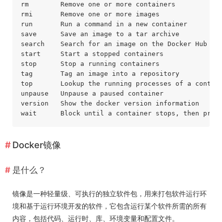
rm        Remove one or more containers           
rmi       Remove one or more images             
#
run       Run a command in a new container        
save      Save an image to a tar archive          
search    Search for an image on the Docker Hub   
start     Start a stopped containers              
stop      Stop a running containers               
tag       Tag an image into a repository          
top       Lookup the running processes of a contai
unpause   Unpause a paused container              
version   Show the docker version information     
wait      Block until a container stops, then prin
Docker镜像
是什么？
镜像是一种轻量级、可执行的独立软件包，用来打包软件运行环
境和基于运行环境开发的软件，它包含运行某个软件所需的所有
内容，包括代码、运行时、库、环境变量和配置文件。