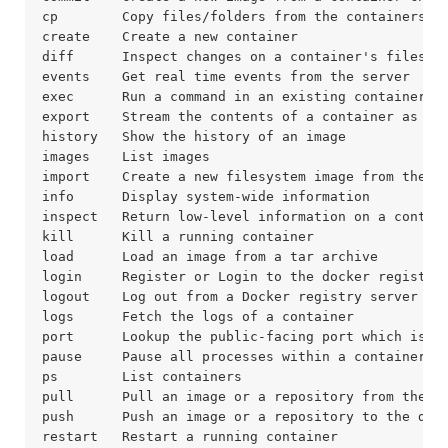
cp        Copy files/folders from the containers f
create    Create a new container                  
diff      Inspect changes on a container's filesys
events    Get real time events from the server    
exec      Run a command in an existing container  
export    Stream the contents of a container as a 
history   Show the history of an image            
images    List images                             
import    Create a new filesystem image from the c
info      Display system-wide information         
inspect   Return low-level information on a contai
kill      Kill a running container                
load      Load an image from a tar archive        
login     Register or Login to the docker registry
logout    Log out from a Docker registry server   
logs      Fetch the logs of a container           
port      Lookup the public-facing port which is N
pause     Pause all processes within a container  
ps        List containers                         
pull      Pull an image or a repository from the d
push      Push an image or a repository to the doc
restart   Restart a running container             