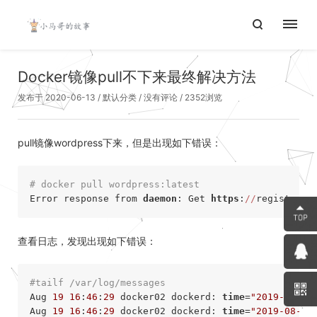
Docker镜像pull不下来最终解决方法
发布于 2020-06-13
/
默认分类
/
没有评论
/ 2352浏览
pull镜像wordpress下来，但是出现如下错误：
# docker pull wordpress:latest    
Error response from 
daemon
: Get 
https
:
//
registry-
1
查看日志，发现出现如下错误：
#tailf /var/log/messages
Aug 
19
16
:
46
:
29
 docker02 dockerd: 
time
=
"2019-08-19
Aug 
19
16
:
46
:
29
 docker02 dockerd: 
time
=
"2019-08-19