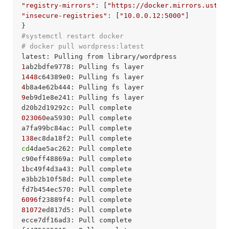
"registry-mirrors"
: [
"https://docker.mirrors.ustc.
"insecure-registries"
: [
"10.0.0.12:5000"
]

#systemctl restart docker
# docker pull wordpress:latest
1
1448
4
9
eb9d1e8e241: Pulling fs layer 

023060
ea5930: Pull complete 

138
cd
4dae5ac262: Pull complete 

1
bc49f4d3a43: Pull complete 

e3bb2b10f58d: Pull complete 

6096
81072
ed817d5: Pull complete 

ecce7df16ad3: Pull complete 
