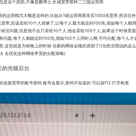
也是这个原因,不像是鹏博士,长城宽带那样二三级运营商
的运营模式大概是这样的 比如从1级运营商那里买1000兆宽带,然后往外
兆宽带,应该卖给10个人就够了,让每个人最大能达到100兆,假如每个人都用
这时候没问题,但是他不会只卖给10个人,他会卖给100个人,如果这个时候里
有问题,每个人都能达到100兆,假如100个人同时上网,平均分配,每个人才会
不变.这也就是为啥晚上的时候 你家的网络会慢的原因了!(当然没我说的这
法 去优化这种网络带宽的分配策略)
己的光猫后台
连接宽带的账号密码 账号会显示,密码不知道的 可以按f12 打开检查