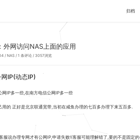
归档
二：外网访问NAS上面的应用
04
/
NAS
/
1 条评论
/ 3057浏览
IP(动态IP)
网IP多一些,在南方电信公网IP多一些
己用的 正好是北京联通宽带,当初在咸鱼办理的七百多办理下来五百多.
服说办理专网才有公网IP,申请失败!(客服可能理解错了,要的不是固定的公